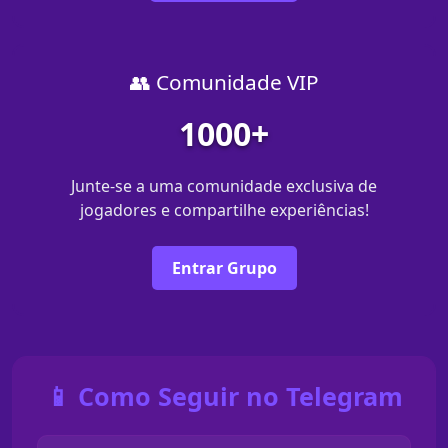
👥 Comunidade VIP
1000+
Junte-se a uma comunidade exclusiva de
jogadores e compartilhe experiências!
Entrar Grupo
📱 Como Seguir no Telegram