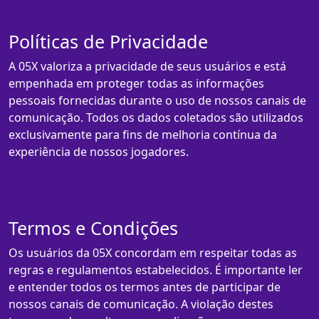
Políticas de Privacidade
A 05X valoriza a privacidade de seus usuários e está
empenhada em proteger todas as informações
pessoais fornecidas durante o uso de nossos canais de
comunicação. Todos os dados coletados são utilizados
exclusivamente para fins de melhoria contínua da
experiência de nossos jogadores.
Termos e Condições
Os usuários da 05X concordam em respeitar todas as
regras e regulamentos estabelecidos. É importante ler
e entender todos os termos antes de participar de
nossos canais de comunicação. A violação destes