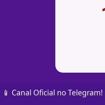
📱 Canal Oficial no Telegram!