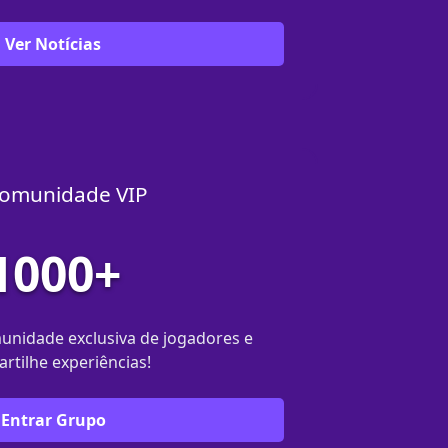
Ver Notícias
Comunidade VIP
1000+
unidade exclusiva de jogadores e
rtilhe experiências!
Entrar Grupo