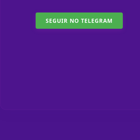
SEGUIR NO TELEGRAM