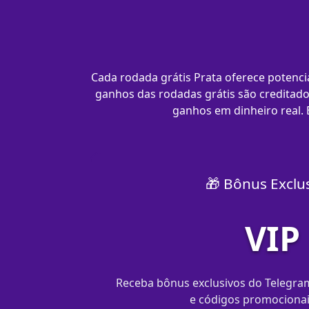
Cada rodada grátis Prata oferece potenci
ganhos das rodadas grátis são creditad
ganhos em dinheiro real.
🎁 Bônus Exclu
VIP
Receba bônus exclusivos do Telegra
e códigos promocionai