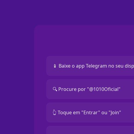
📱 Baixe o app Telegram no seu disp
🔍 Procure por "@1010Oficial"
👆 Toque em "Entrar" ou "Join"