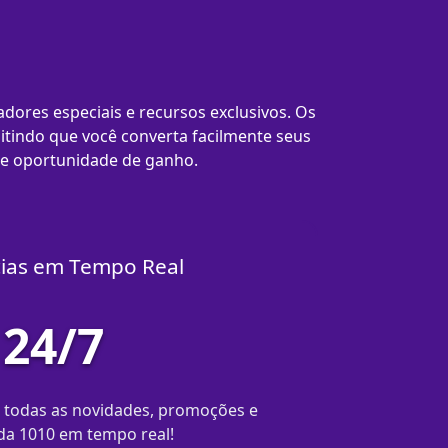
dores especiais e recursos exclusivos. Os
tindo que você converta facilmente seus
 e oportunidade de ganho.
cias em Tempo Real
24/7
e todas as novidades, promoções e
da 1010 em tempo real!