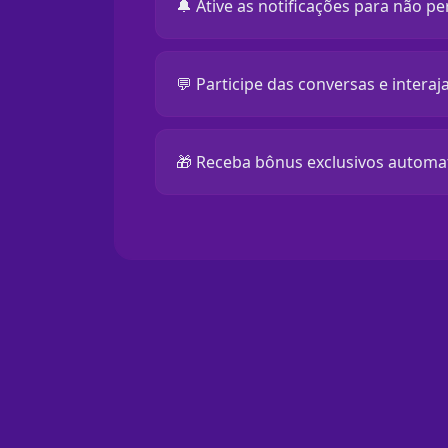
🔔 Ative as notificações para não p
💬 Participe das conversas e interaj
🎁 Receba bônus exclusivos autom