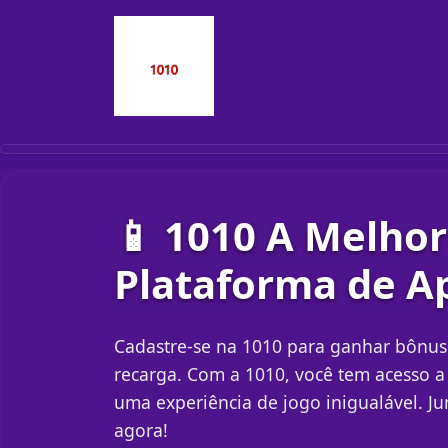
📱 1010 A Melhor
Plataforma de A
Cadastre-se na 1010 para ganhar bônus
recarga. Com a 1010, você tem acesso a
uma experiência de jogo inigualável. J
agora!