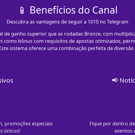
📱 Benefícios do Canal
Descubra as vantagens de seguir a 1010 no Telegram
al de ganho superior que as rodadas Bronze, com multiplica
os como bônus com requisitos de apostas otimizados, permi
 Este sistema oferece uma combinação perfeita de diversão
sivos
📢 Notí
m, promoções especiais
Fique por dentro d
s únicos!
eventos 