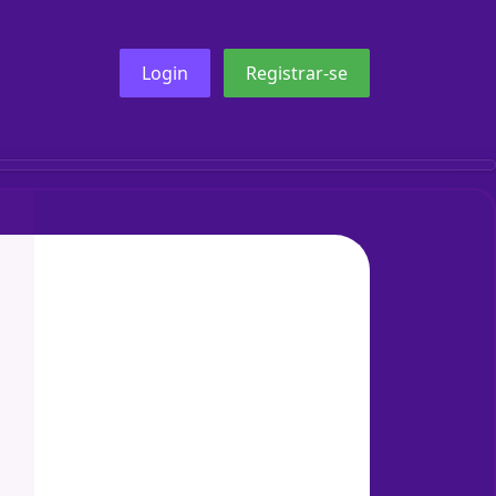
Login
Registrar-se