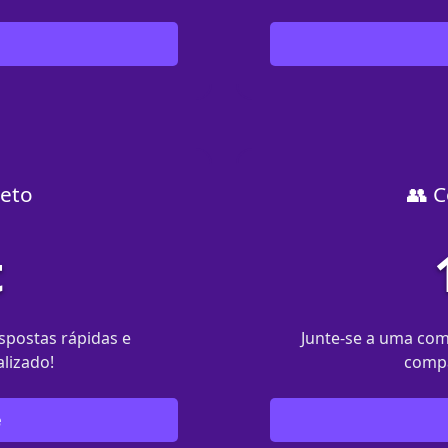
reto
👥 
t
espostas rápidas e
Junte-se a uma com
lizado!
compa
e