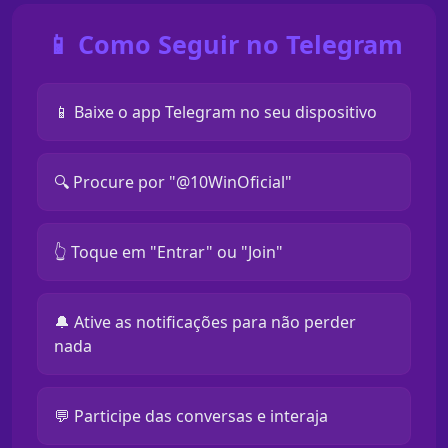
📱 Como Seguir no Telegram
📱 Baixe o app Telegram no seu dispositivo
🔍 Procure por "@10WinOficial"
👆 Toque em "Entrar" ou "Join"
🔔 Ative as notificações para não perder
nada
💬 Participe das conversas e interaja