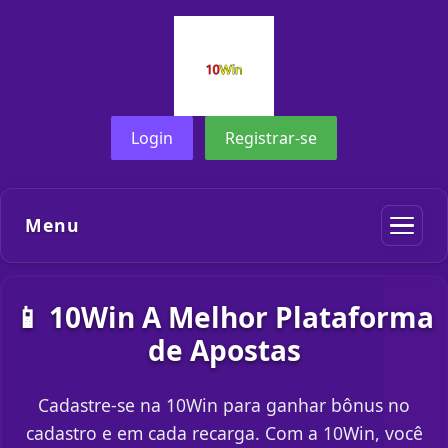
Login
Registrar-se
Menu
📱 10Win A Melhor Plataforma
de Apostas
Cadastre-se na 10Win para ganhar bônus no
cadastro e em cada recarga. Com a 10Win, você