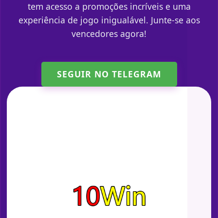
tem acesso a promoções incríveis e uma
experiência de jogo inigualável. Junte-se aos
vencedores agora!
SEGUIR NO TELEGRAM