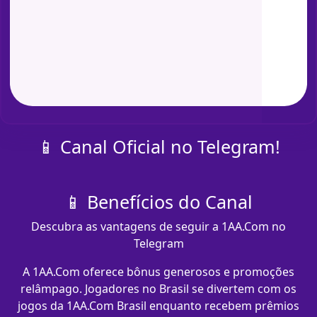
📱 Canal Oficial no Telegram!
📱 Benefícios do Canal
Descubra as vantagens de seguir a 1AA.Com no
Telegram
A 1AA.Com oferece bônus generosos e promoções
relâmpago. Jogadores no Brasil se divertem com os
jogos da 1AA.Com Brasil enquanto recebem prêmios