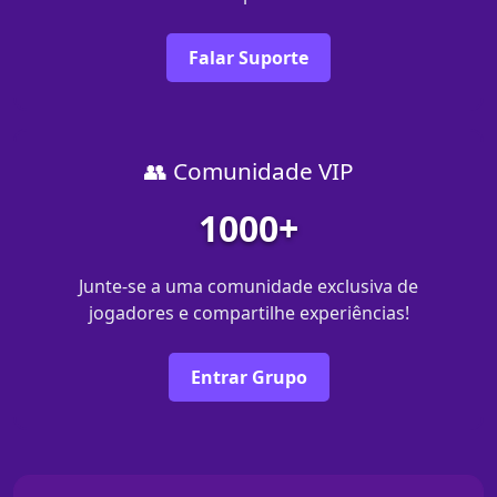
Falar Suporte
👥 Comunidade VIP
1000+
Junte-se a uma comunidade exclusiva de
jogadores e compartilhe experiências!
Entrar Grupo