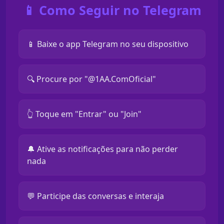
📱 Como Seguir no Telegram
📱 Baixe o app Telegram no seu dispositivo
🔍 Procure por "@1AA.ComOficial"
👆 Toque em "Entrar" ou "Join"
🔔 Ative as notificações para não perder
nada
💬 Participe das conversas e interaja