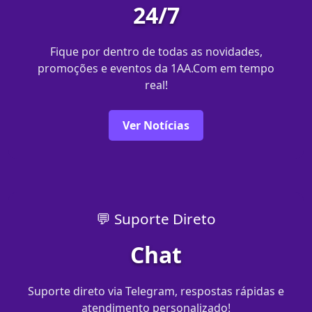
24/7
Fique por dentro de todas as novidades,
promoções e eventos da 1AA.Com em tempo
real!
Ver Notícias
💬 Suporte Direto
Chat
Suporte direto via Telegram, respostas rápidas e
atendimento personalizado!