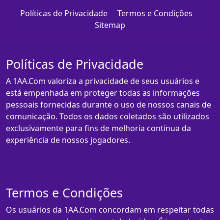
Políticas de Privacidade
Termos e Condições
Sitemap
Políticas de Privacidade
A 1AA.Com valoriza a privacidade de seus usuários e
está empenhada em proteger todas as informações
pessoais fornecidas durante o uso de nossos canais de
comunicação. Todos os dados coletados são utilizados
exclusivamente para fins de melhoria contínua da
experiência de nossos jogadores.
Termos e Condições
Os usuários da 1AA.Com concordam em respeitar todas