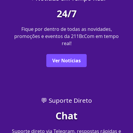
24/7
Fique por dentro de todas as novidades,
promoções e eventos da 211Br.Com em tempo
real!
Ver Notícias
💬 Suporte Direto
Chat
Suporte direto via Telegram, respostas rápidas e