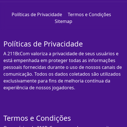
Políticas de Privacidade
Termos e Condições
Sitemap
Políticas de Privacidade
A 211Br.Com valoriza a privacidade de seus usuários e
está empenhada em proteger todas as informações
pessoais fornecidas durante o uso de nossos canais de
comunicação. Todos os dados coletados são utilizados
exclusivamente para fins de melhoria contínua da
experiência de nossos jogadores.
Termos e Condições