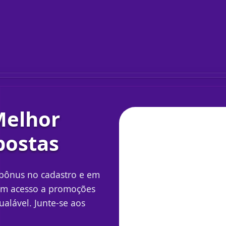
Melhor
postas
 bônus no cadastro e em
tem acesso a promoções
ualável. Junte-se aos