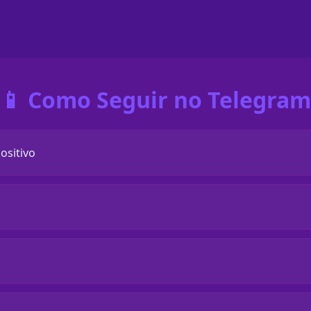
📱 Como Seguir no Telegram
ositivo