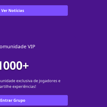
Ver Notícias
Comunidade VIP
1000+
unidade exclusiva de jogadores e
rtilhe experiências!
Entrar Grupo