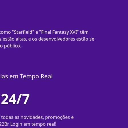
m
mo "Starfield" e "Final Fantasy XVI" têm
 estão altas, e os desenvolvedores estão se
 público.
cias em Tempo Real
24/7
e todas as novidades, promoções e
22Br Login em tempo real!