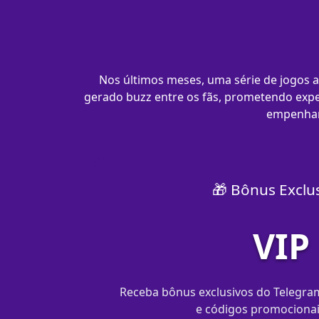
Nos últimos meses, uma série de jogos a
gerado buzz entre os fãs, prometendo exper
empenhan
🎁 Bônus Exclu
VIP
Receba bônus exclusivos do Telegra
e códigos promocionai