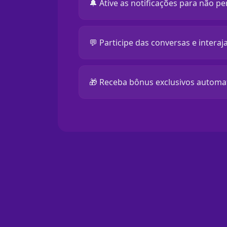
🔔 Ative as notificações para não p
💬 Participe das conversas e interaj
🎁 Receba bônus exclusivos autom