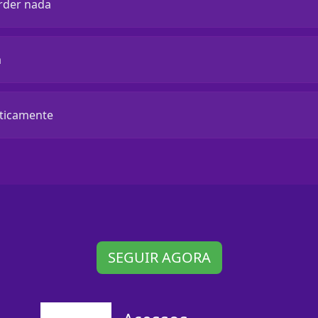
erder nada
a
aticamente
SEGUIR AGORA