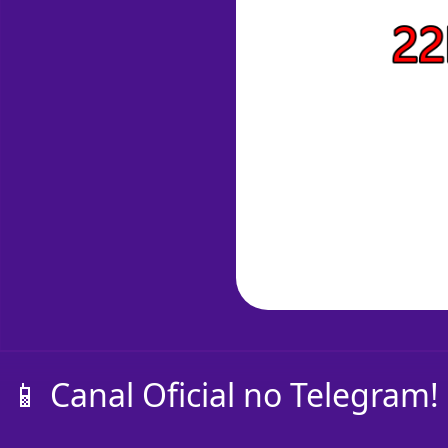
📱 Canal Oficial no Telegram!