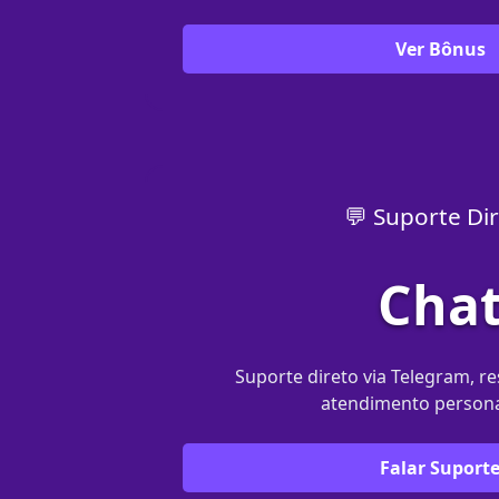
Ver Bônus
💬 Suporte Di
Cha
Suporte direto via Telegram, r
atendimento persona
Falar Suport