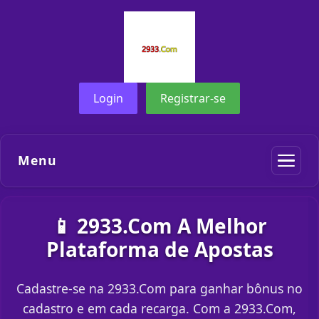
Login
Registrar-se
Menu
📱 2933.Com A Melhor
Plataforma de Apostas
Cadastre-se na 2933.Com para ganhar bônus no
cadastro e em cada recarga. Com a 2933.Com,