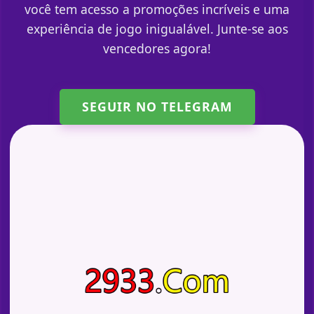
você tem acesso a promoções incríveis e uma
experiência de jogo inigualável. Junte-se aos
vencedores agora!
SEGUIR NO TELEGRAM