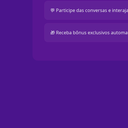
💬 Participe das conversas e interaj
🎁 Receba bônus exclusivos autom