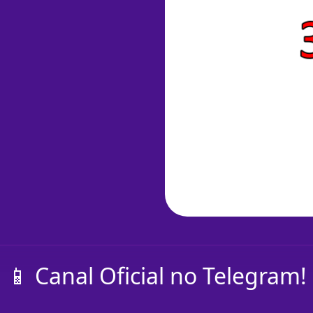
📱 Canal Oficial no Telegram!