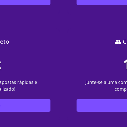
reto
👥 
t
espostas rápidas e
Junte-se a uma com
lizado!
compa
e