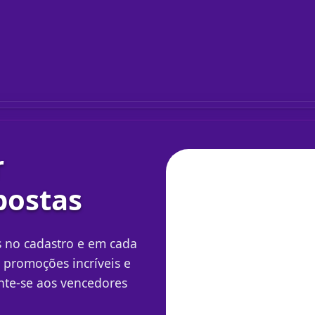
r
postas
 no cadastro e em cada
 promoções incríveis e
unte-se aos vencedores