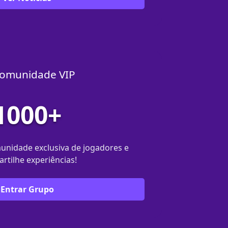
Comunidade VIP
1000+
unidade exclusiva de jogadores e
rtilhe experiências!
Entrar Grupo