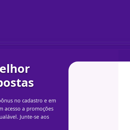
elhor
postas
bônus no cadastro e em
em acesso a promoções
ualável. Junte-se aos