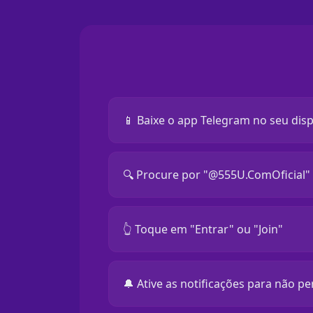
📱 Baixe o app Telegram no seu disp
🔍 Procure por "@555U.ComOficial"
👆 Toque em "Entrar" ou "Join"
🔔 Ative as notificações para não p