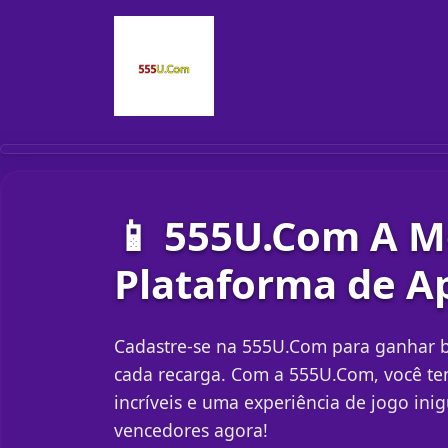
📱 555U.Com A M
Plataforma de A
Cadastre-se na 555U.Com para ganhar 
cada recarga. Com a 555U.Com, você t
incríveis e uma experiência de jogo inig
vencedores agora!