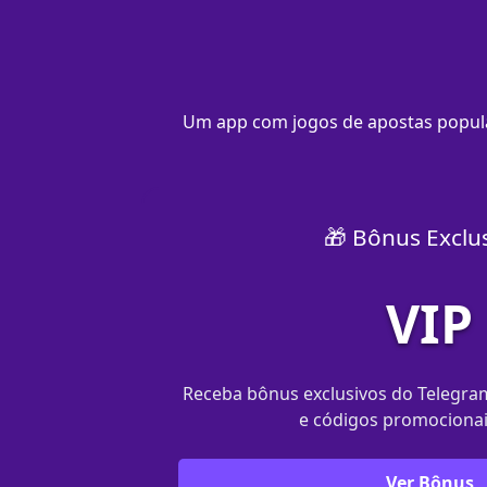
Um app com jogos de apostas popular
🎁 Bônus Exclu
VIP
Receba bônus exclusivos do Telegra
e códigos promocionai
Ver Bônus