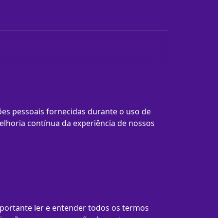
es pessoais fornecidas durante o uso de
elhoria contínua da experiência de nossos
portante ler e entender todos os termos