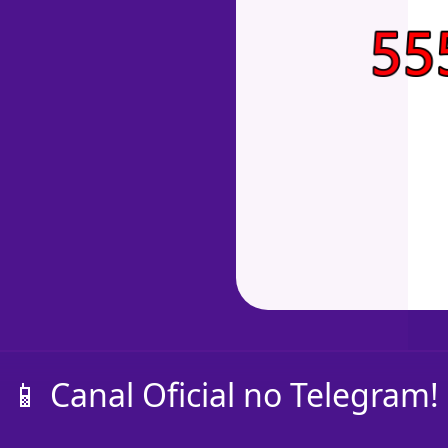
📱 Canal Oficial no Telegram!