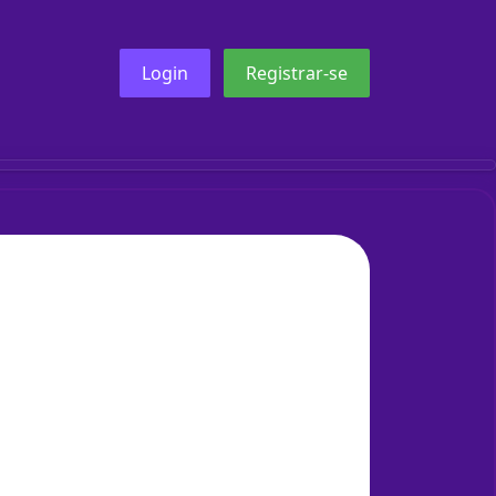
Login
Registrar-se