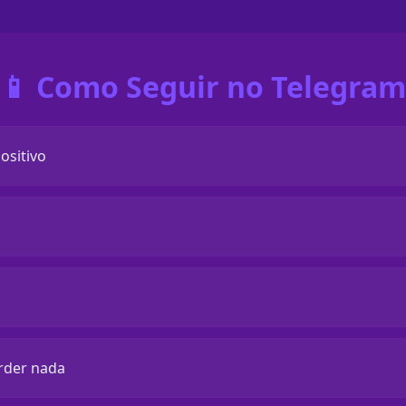
📱 Como Seguir no Telegram
ositivo
erder nada