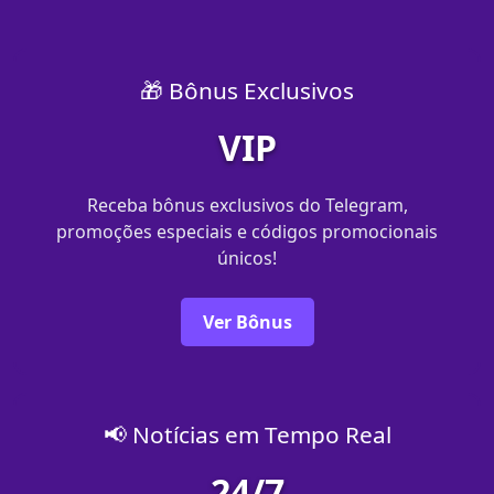
🎁 Bônus Exclusivos
VIP
Receba bônus exclusivos do Telegram,
promoções especiais e códigos promocionais
únicos!
Ver Bônus
📢 Notícias em Tempo Real
24/7