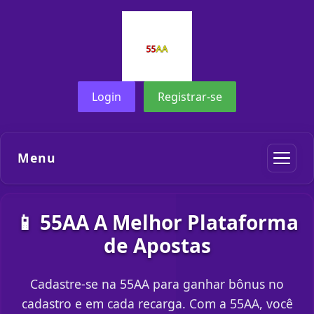
Login
Registrar-se
Menu
📱 55AA A Melhor Plataforma
de Apostas
Cadastre-se na 55AA para ganhar bônus no
cadastro e em cada recarga. Com a 55AA, você