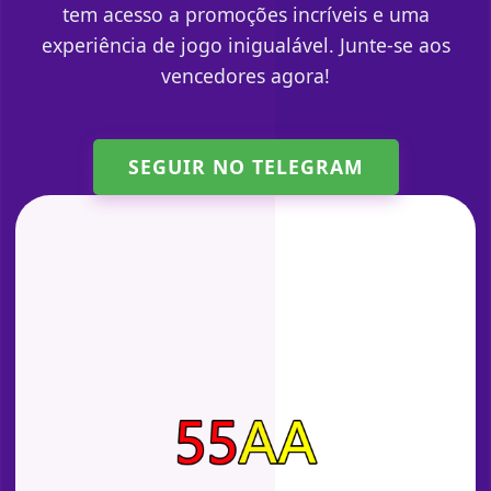
tem acesso a promoções incríveis e uma
experiência de jogo inigualável. Junte-se aos
vencedores agora!
SEGUIR NO TELEGRAM