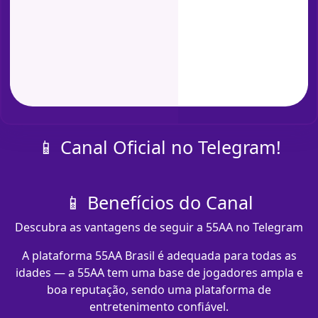
📱 Canal Oficial no Telegram!
📱 Benefícios do Canal
Descubra as vantagens de seguir a 55AA no Telegram
A plataforma 55AA Brasil é adequada para todas as
idades — a 55AA tem uma base de jogadores ampla e
boa reputação, sendo uma plataforma de
entretenimento confiável.