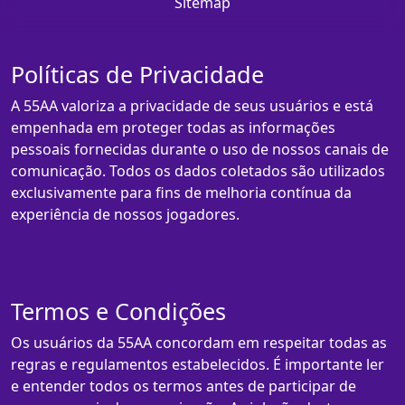
Sitemap
Políticas de Privacidade
A 55AA valoriza a privacidade de seus usuários e está
empenhada em proteger todas as informações
pessoais fornecidas durante o uso de nossos canais de
comunicação. Todos os dados coletados são utilizados
exclusivamente para fins de melhoria contínua da
experiência de nossos jogadores.
Termos e Condições
Os usuários da 55AA concordam em respeitar todas as
regras e regulamentos estabelecidos. É importante ler
e entender todos os termos antes de participar de