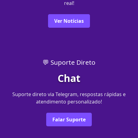
real!
Ver Notícias
💬 Suporte Direto
Chat
Suporte direto via Telegram, respostas rápidas e
atendimento personalizado!
Falar Suporte