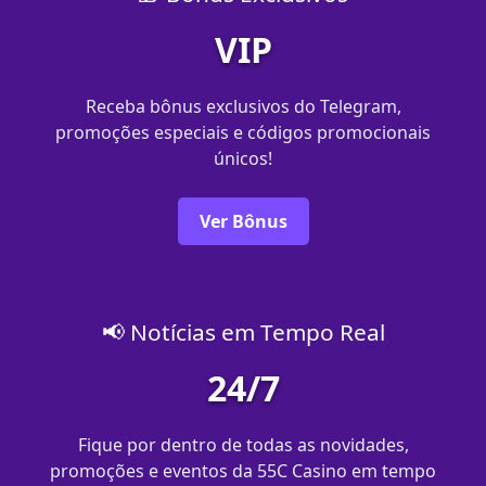
VIP
Receba bônus exclusivos do Telegram,
promoções especiais e códigos promocionais
únicos!
Ver Bônus
📢 Notícias em Tempo Real
24/7
Fique por dentro de todas as novidades,
promoções e eventos da 55C Casino em tempo