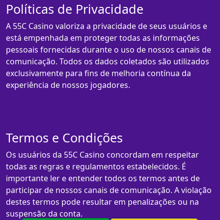
Políticas de Privacidade
A 55C Casino valoriza a privacidade de seus usuários e
está empenhada em proteger todas as informações
pessoais fornecidas durante o uso de nossos canais de
comunicação. Todos os dados coletados são utilizados
exclusivamente para fins de melhoria contínua da
experiência de nossos jogadores.
Termos e Condições
Os usuários da 55C Casino concordam em respeitar
todas as regras e regulamentos estabelecidos. É
importante ler e entender todos os termos antes de
participar de nossos canais de comunicação. A violação
destes termos pode resultar em penalizações ou na
suspensão da conta.