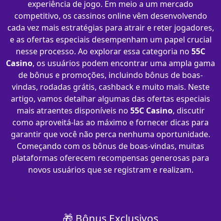
experiência de jogo. Em meio a um mercado
competitivo, os cassinos online vêm desenvolvendo
cada vez mais estratégias para atrair e reter jogadores,
e as ofertas especiais desempenham um papel crucial
nesse processo. Ao explorar essa categoria no
55C
Casino
, os usuários podem encontrar uma ampla gama
de bônus e promoções, incluindo bônus de boas-
vindas, rodadas grátis, cashback e muito mais. Neste
artigo, vamos detalhar algumas das ofertas especiais
mais atraentes disponíveis no
55C Casino
, discutir
como aproveitá-las ao máximo e fornecer dicas para
garantir que você não perca nenhuma oportunidade.
Começando com os bônus de boas-vindas, muitas
plataformas oferecem recompensas generosas para
novos usuários que se registram e realizam.
🎁 Bônus Exclusivos