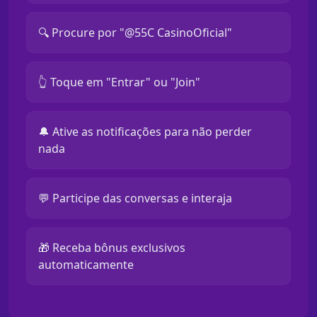
🔍 Procure por "@55C CasinoOficial"
👆 Toque em "Entrar" ou "Join"
🔔 Ative as notificações para não perder
nada
💬 Participe das conversas e interaja
🎁 Receba bônus exclusivos
automaticamente