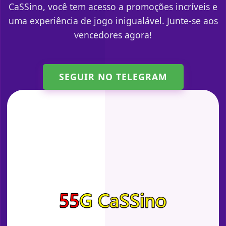
CaSSino, você tem acesso a promoções incríveis e
uma experiência de jogo inigualável. Junte-se aos
vencedores agora!
SEGUIR NO TELEGRAM