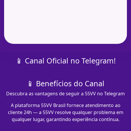
📱 Canal Oficial no Telegram!
📱 Benefícios do Canal
Descubra as vantagens de seguir a 55VV no Telegram
A plataforma 55VV Brasil fornece atendimento ao
cliente 24h — a 55VV resolve qualquer problema em
qualquer lugar, garantindo experiência contínua.