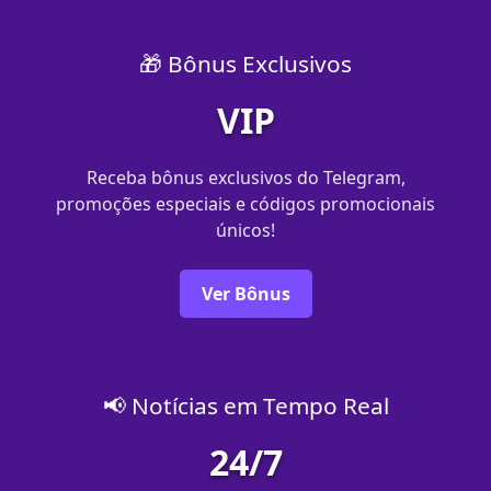
🎁 Bônus Exclusivos
VIP
Receba bônus exclusivos do Telegram,
promoções especiais e códigos promocionais
únicos!
Ver Bônus
📢 Notícias em Tempo Real
24/7