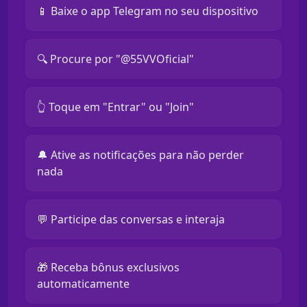
📱 Baixe o app Telegram no seu dispositivo
🔍 Procure por "@55VVOficial"
👆 Toque em "Entrar" ou "Join"
🔔 Ative as notificações para não perder
nada
💬 Participe das conversas e interaja
🎁 Receba bônus exclusivos
automaticamente