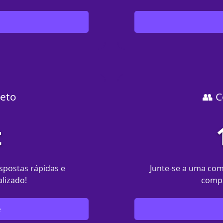
reto
👥 
t
espostas rápidas e
Junte-se a uma com
lizado!
compa
e