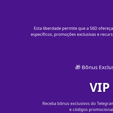
Esta liberdade permite que a 56D ofere
específicos, promoções exclusivas e recur
🎁 Bônus Exclu
VIP
Receba bônus exclusivos do Telegra
e códigos promocionai