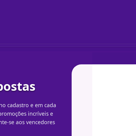
postas
no cadastro e em cada
promoções incríveis e
unte-se aos vencedores