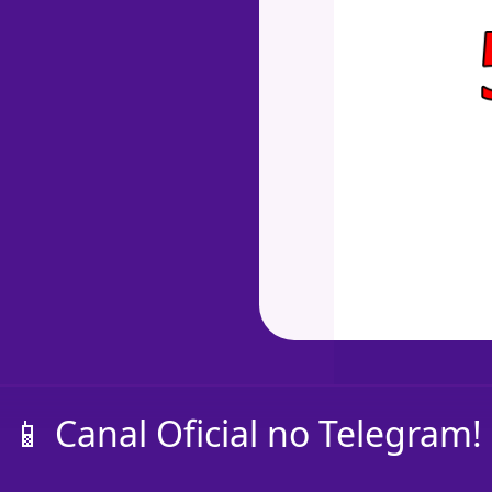
📱 Canal Oficial no Telegram!