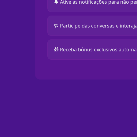
🔔 Ative as notificações para não p
💬 Participe das conversas e interaj
🎁 Receba bônus exclusivos autom