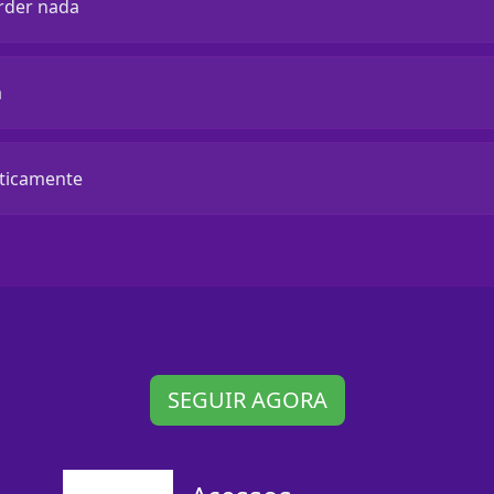
erder nada
a
aticamente
SEGUIR AGORA