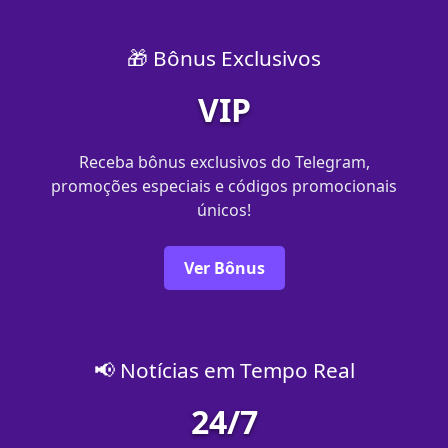
🎁 Bônus Exclusivos
VIP
Receba bônus exclusivos do Telegram,
promoções especiais e códigos promocionais
únicos!
Ver Bônus
📢 Notícias em Tempo Real
24/7