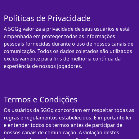
Políticas de Privacidade
A 5GGg valoriza a privacidade de seus usuários e está
empenhada em proteger todas as informações
pessoais fornecidas durante o uso de nossos canais de
comunicação. Todos os dados coletados são utilizados
exclusivamente para fins de melhoria contínua da
experiência de nossos jogadores.
Termos e Condições
Os usuários da 5GGg concordam em respeitar todas as
regras e regulamentos estabelecidos. É importante ler
e entender todos os termos antes de participar de
nossos canais de comunicação. A violação destes