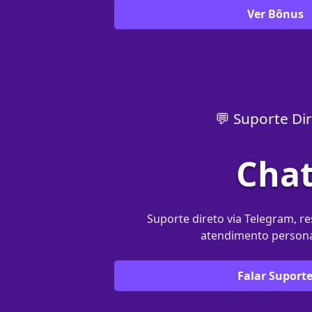
Ver Bônus
💬 Suporte Di
Cha
Suporte direto via Telegram, r
atendimento persona
Falar Suport