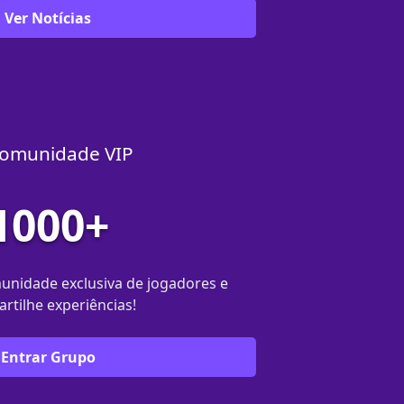
Ver Notícias
Comunidade VIP
1000+
unidade exclusiva de jogadores e
rtilhe experiências!
Entrar Grupo