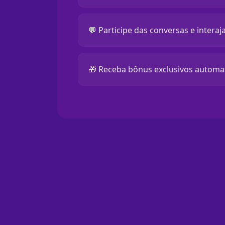
💬 Participe das conversas e interaj
🎁 Receba bônus exclusivos autom