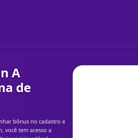
in A
ma de
nhar bônus no cadastro e
, você tem acesso a