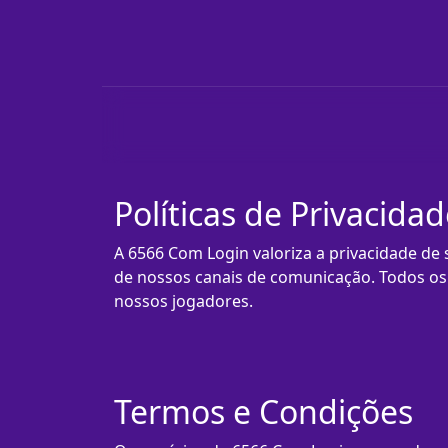
Políticas de Privacida
A 6566 Com Login valoriza a privacidade de
de nossos canais de comunicação. Todos os 
nossos jogadores.
Termos e Condições