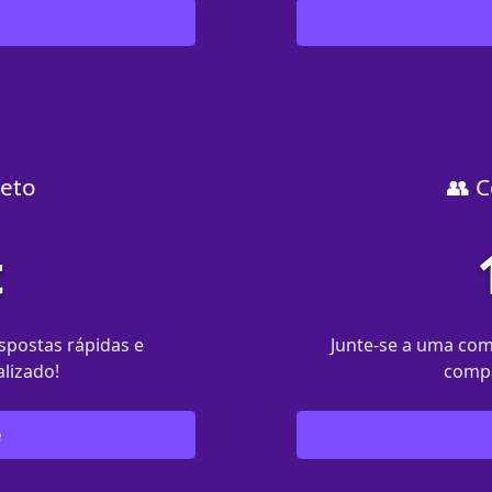
reto
👥 
t
espostas rápidas e
Junte-se a uma com
lizado!
compa
e