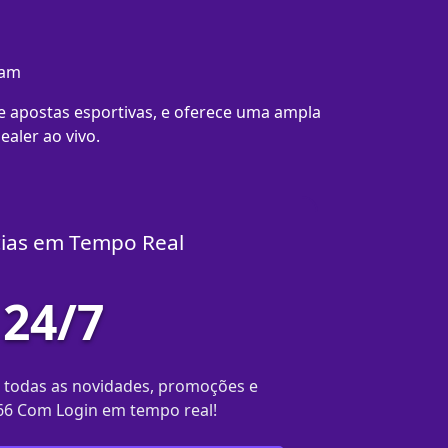
ram
e apostas esportivas, e oferece uma ampla
ealer ao vivo.
cias em Tempo Real
24/7
e todas as novidades, promoções e
66 Com Login em tempo real!