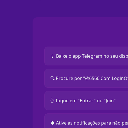
📱 Baixe o app Telegram no seu disp
🔍 Procure por "@6566 Com LoginOfi
👆 Toque em "Entrar" ou "Join"
🔔 Ative as notificações para não p