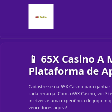
📱 65X Casino A 
Plataforma de A
Cadastre-se na 65X Casino para ganhar
cada recarga. Com a 65X Casino, você 
incríveis e uma experiência de jogo inig
vencedores agora!