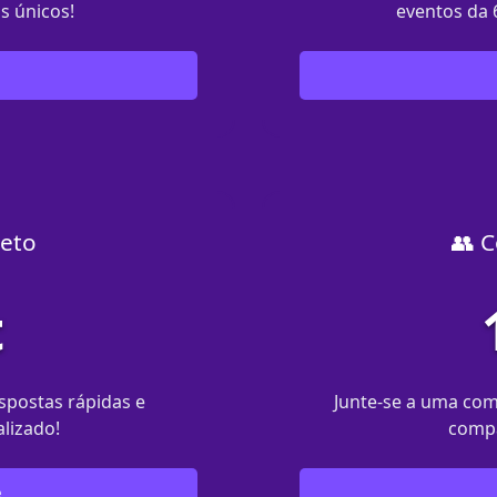
s únicos!
eventos da 
reto
👥 
t
espostas rápidas e
Junte-se a uma com
lizado!
compa
e