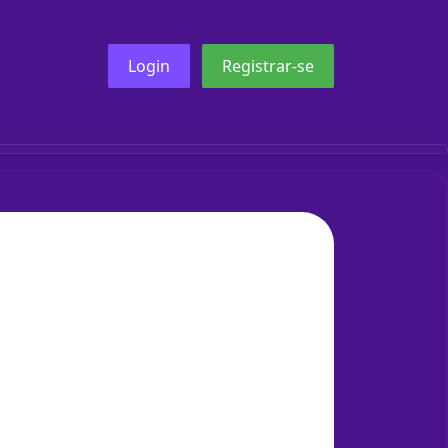
Login
Registrar-se