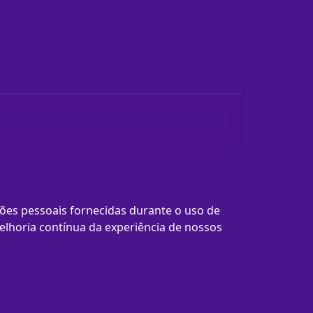
ões pessoais fornecidas durante o uso de
elhoria contínua da experiência de nossos