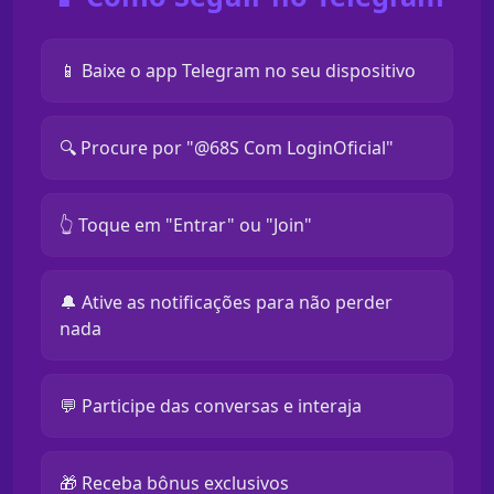
📱 Baixe o app Telegram no seu dispositivo
🔍 Procure por "@68S Com LoginOficial"
👆 Toque em "Entrar" ou "Join"
🔔 Ative as notificações para não perder
nada
💬 Participe das conversas e interaja
🎁 Receba bônus exclusivos