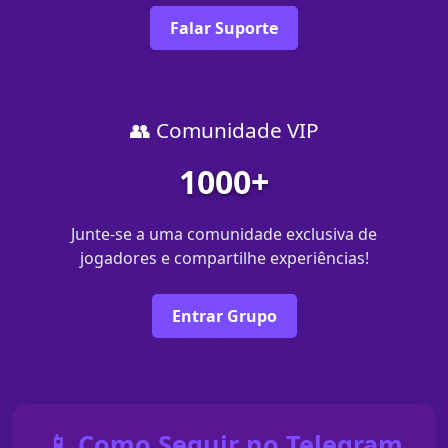
Falar Suporte
👥 Comunidade VIP
1000+
Junte-se a uma comunidade exclusiva de
jogadores e compartilhe experiências!
Entrar Grupo
📱 Como Seguir no Telegram