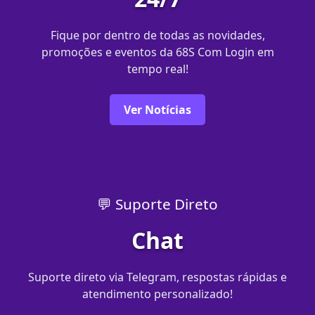
Fique por dentro de todas as novidades,
promoções e eventos da 68S Com Login em
tempo real!
Ver Notícias
💬 Suporte Direto
Chat
Suporte direto via Telegram, respostas rápidas e
atendimento personalizado!