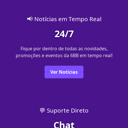
📢 Notícias em Tempo Real
24/7
Fique por dentro de todas as novidades,
promoções e eventos da 6BB em tempo real!
Ver Notícias
💬 Suporte Direto
Chat