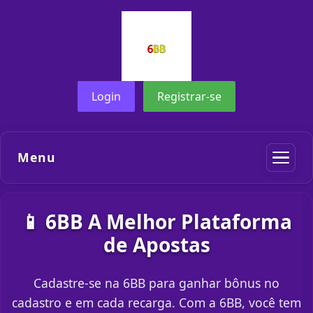
Login
Registrar-se
Menu
📱 6BB A Melhor Plataforma
de Apostas
Cadastre-se na 6BB para ganhar bônus no
cadastro e em cada recarga. Com a 6BB, você tem