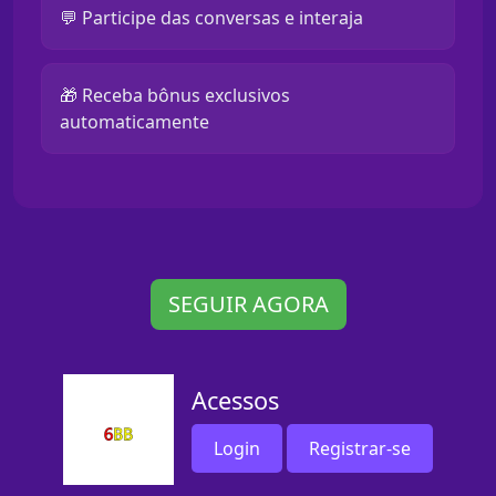
💬 Participe das conversas e interaja
🎁 Receba bônus exclusivos
automaticamente
SEGUIR AGORA
Acessos
Login
Registrar-se