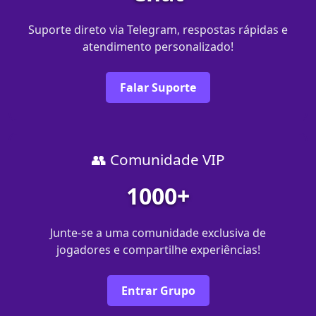
Suporte direto via Telegram, respostas rápidas e
atendimento personalizado!
Falar Suporte
👥 Comunidade VIP
1000+
Junte-se a uma comunidade exclusiva de
jogadores e compartilhe experiências!
Entrar Grupo