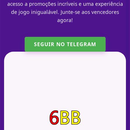
acesso a promoções incríveis e uma experiência
de jogo inigualável. Junte-se aos vencedores
agora!
SEGUIR NO TELEGRAM