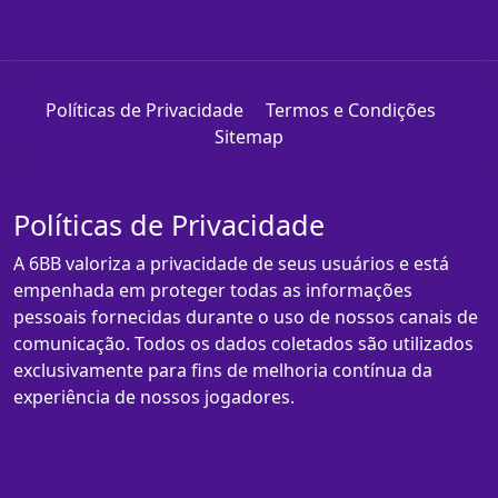
Políticas de Privacidade
Termos e Condições
Sitemap
Políticas de Privacidade
A 6BB valoriza a privacidade de seus usuários e está
empenhada em proteger todas as informações
pessoais fornecidas durante o uso de nossos canais de
comunicação. Todos os dados coletados são utilizados
exclusivamente para fins de melhoria contínua da
experiência de nossos jogadores.