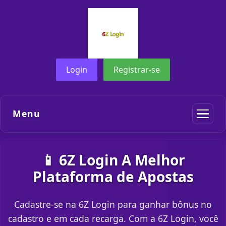
Login
Registrar-se
Menu
📱 6Z Login A Melhor
Plataforma de Apostas
Cadastre-se na 6Z Login para ganhar bônus no
cadastro e em cada recarga. Com a 6Z Login, você