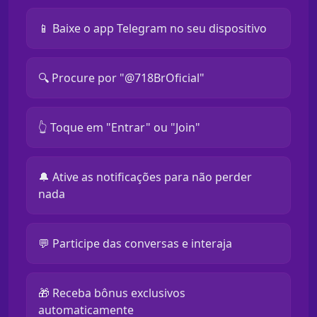
📱 Baixe o app Telegram no seu dispositivo
🔍 Procure por "@718BrOficial"
👆 Toque em "Entrar" ou "Join"
🔔 Ative as notificações para não perder
nada
💬 Participe das conversas e interaja
🎁 Receba bônus exclusivos
automaticamente