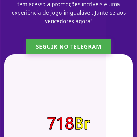
tem acesso a promoções incríveis e uma
experiência de jogo inigualável. Junte-se aos
vencedores agora!
SEGUIR NO TELEGRAM