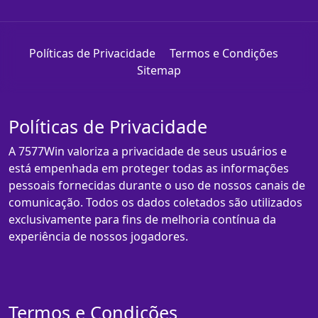
Políticas de Privacidade
Termos e Condições
Sitemap
Políticas de Privacidade
A 7577Win valoriza a privacidade de seus usuários e
está empenhada em proteger todas as informações
pessoais fornecidas durante o uso de nossos canais de
comunicação. Todos os dados coletados são utilizados
exclusivamente para fins de melhoria contínua da
experiência de nossos jogadores.
Termos e Condições