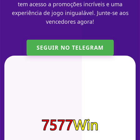
tem acesso a promoções incríveis e uma
experiência de jogo inigualável. Junte-se aos
vencedores agora!
SEGUIR NO TELEGRAM