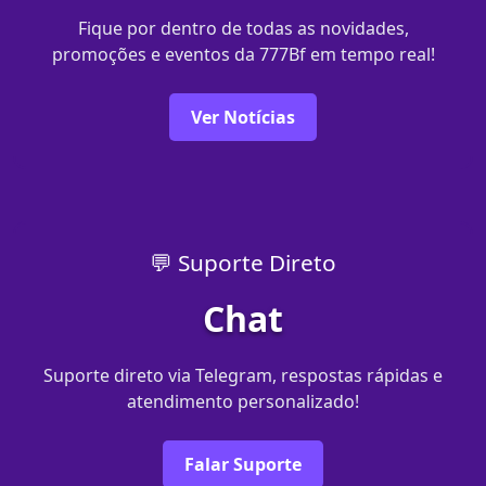
Fique por dentro de todas as novidades,
promoções e eventos da 777Bf em tempo real!
Ver Notícias
💬 Suporte Direto
Chat
Suporte direto via Telegram, respostas rápidas e
atendimento personalizado!
Falar Suporte