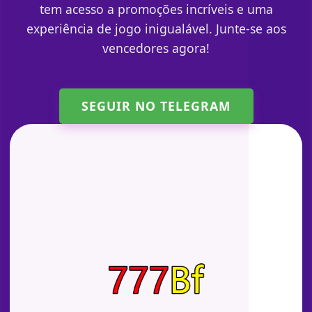
tem acesso a promoções incríveis e uma
experiência de jogo inigualável. Junte-se aos
vencedores agora!
SEGUIR NO TELEGRAM