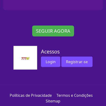
SEGUIR AGORA
Acessos
Login
Registrar-se
Políticas de Privacidade
Termos e Condições
Sitemap