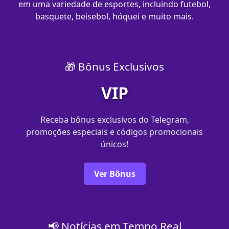
em uma variedade de esportes, incluindo futebol,
basquete, beisebol, hóquei e muito mais.
🎁 Bônus Exclusivos
VIP
Receba bônus exclusivos do Telegram,
promoções especiais e códigos promocionais
únicos!
Ver Bônus
📢 Notícias em Tempo Real