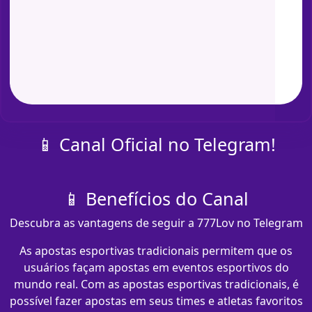
📱 Canal Oficial no Telegram!
📱 Benefícios do Canal
Descubra as vantagens de seguir a 777Lov no Telegram
As apostas esportivas tradicionais permitem que os
usuários façam apostas em eventos esportivos do
mundo real. Com as apostas esportivas tradicionais, é
possível fazer apostas em seus times e atletas favoritos