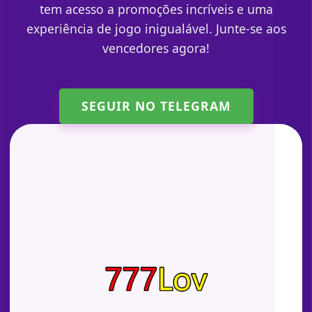
tem acesso a promoções incríveis e uma
experiência de jogo inigualável. Junte-se aos
vencedores agora!
SEGUIR NO TELEGRAM