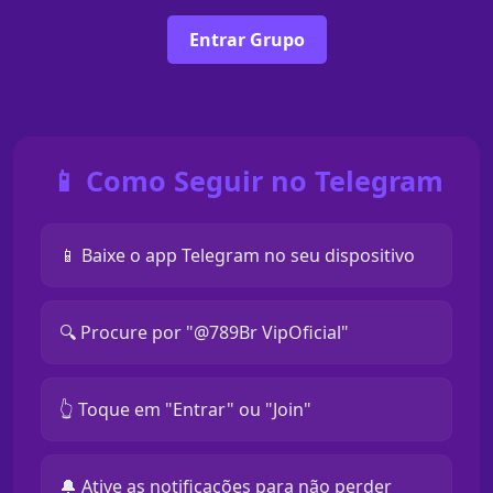
Entrar Grupo
📱 Como Seguir no Telegram
📱 Baixe o app Telegram no seu dispositivo
🔍 Procure por "@789Br VipOficial"
👆 Toque em "Entrar" ou "Join"
🔔 Ative as notificações para não perder