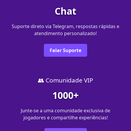
Chat
Suporte direto via Telegram, respostas rápidas e
atendimento personalizado!
Falar Suporte
👥 Comunidade VIP
1000+
Junte-se a uma comunidade exclusiva de
jogadores e compartilhe experiências!