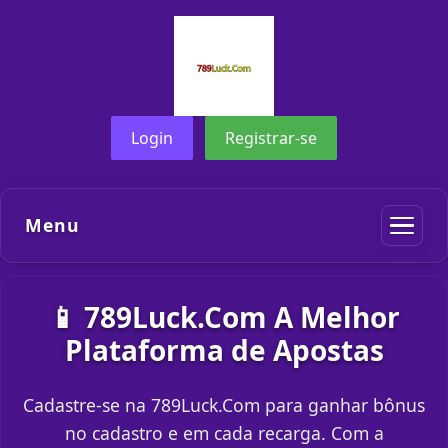
Login
Registrar-se
Menu
📱 789Luck.Com A Melhor
Plataforma de Apostas
Cadastre-se na 789Luck.Com para ganhar bônus
no cadastro e em cada recarga. Com a