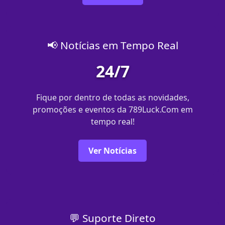
📢 Notícias em Tempo Real
24/7
Fique por dentro de todas as novidades,
promoções e eventos da 789Luck.Com em
tempo real!
Ver Notícias
💬 Suporte Direto