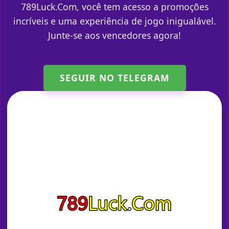
789Luck.Com, você tem acesso a promoções
incríveis e uma experiência de jogo inigualável.
Junte-se aos vencedores agora!
SEGUIR NO TELEGRAM