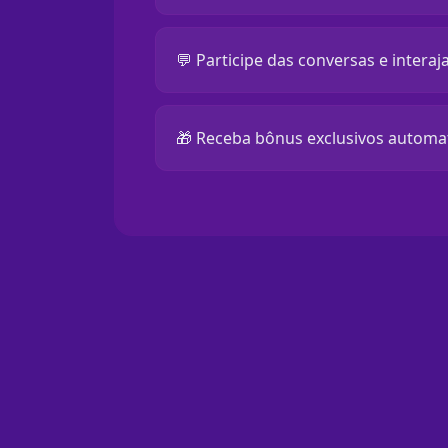
💬 Participe das conversas e interaj
🎁 Receba bônus exclusivos autom