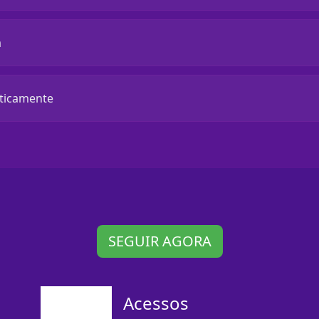
a
aticamente
SEGUIR AGORA
Acessos