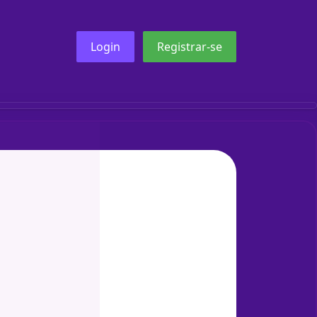
Login
Registrar-se