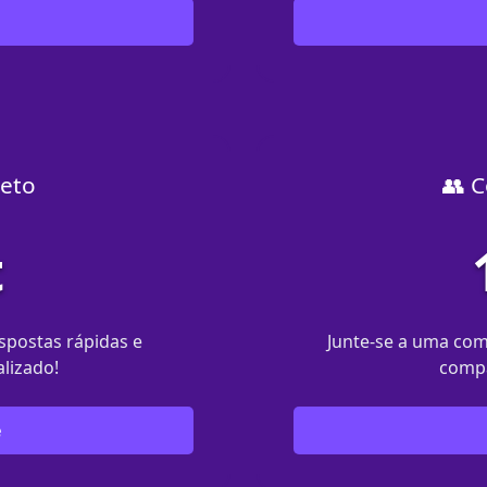
reto
👥 
t
espostas rápidas e
Junte-se a uma com
lizado!
compa
e