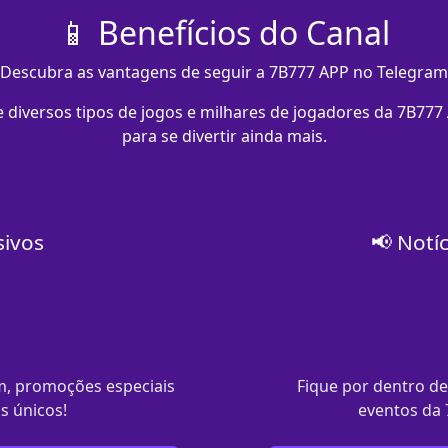
📱 Benefícios do Canal
Descubra as vantagens de seguir a 7B777 APP no Telegram
diversos tipos de jogos e milhares de jogadores da 7B777 
para se divertir ainda mais.
sivos
📢 Notí
m, promoções especiais
Fique por dentro d
s únicos!
eventos da 