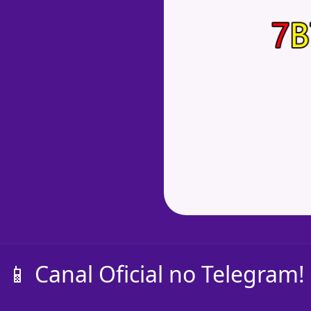
📱 Canal Oficial no Telegram!