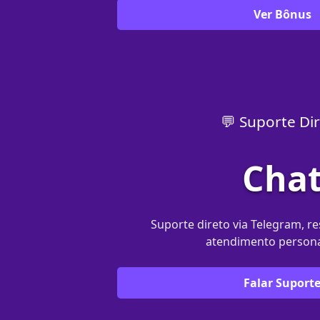
Ver Bônus
💬 Suporte Di
Cha
Suporte direto via Telegram, r
atendimento persona
Falar Suport