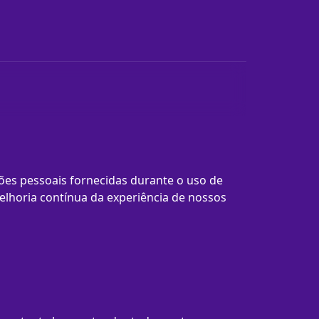
ões pessoais fornecidas durante o uso de
elhoria contínua da experiência de nossos