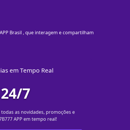
APP Brasil , que interagem e compartilham
cias em Tempo Real
24/7
e todas as novidades, promoções e
7B777 APP em tempo real!