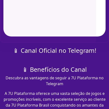
📱 Canal Oficial no Telegram!
📱 Benefícios do Canal
Descubra as vantagens de seguir a 7U Plataforma no
Telegram
A 7U Plataforma oferece uma vasta seleção de jogos e
promoções incríveis, com o excelente serviço ao cliente
da 7U Plataforma Brasil conquistando os amantes da