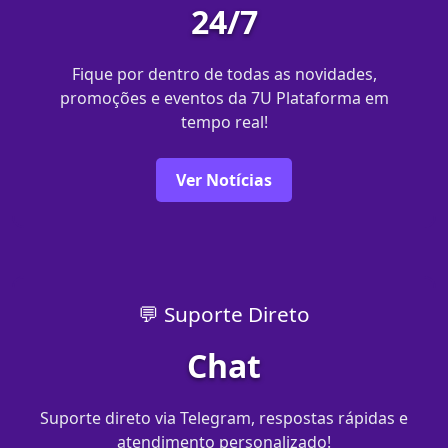
24/7
Fique por dentro de todas as novidades,
promoções e eventos da 7U Plataforma em
tempo real!
Ver Notícias
💬 Suporte Direto
Chat
Suporte direto via Telegram, respostas rápidas e
atendimento personalizado!