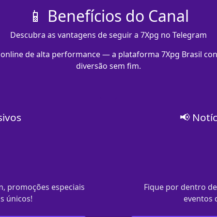
📱 Benefícios do Canal
Descubra as vantagens de seguir a 7Xpg no Telegram
online de alta performance — a plataforma 7Xpg Brasil con
diversão sem fim.
sivos
📢 Notí
m, promoções especiais
Fique por dentro d
s únicos!
eventos 