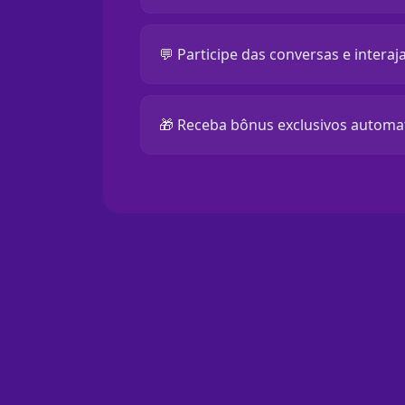
💬 Participe das conversas e interaj
🎁 Receba bônus exclusivos autom