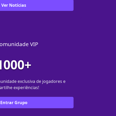
Ver Notícias
Comunidade VIP
1000+
unidade exclusiva de jogadores e
rtilhe experiências!
Entrar Grupo