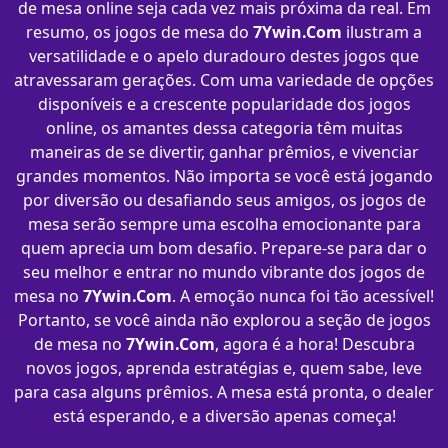
de mesa online seja cada vez mais próxima da real. Em
resumo, os jogos de mesa do
7Ywin.Com
ilustram a
versatilidade e o apelo duradouro destes jogos que
atravessaram gerações. Com uma variedade de opções
disponíveis e a crescente popularidade dos jogos
online, os amantes dessa categoria têm muitas
maneiras de se divertir, ganhar prêmios, e vivenciar
grandes momentos. Não importa se você está jogando
por diversão ou desafiando seus amigos, os jogos de
mesa serão sempre uma escolha emocionante para
quem aprecia um bom desafio. Prepare-se para dar o
seu melhor e entrar no mundo vibrante dos jogos de
mesa no
7Ywin.Com
. A emoção nunca foi tão acessível!
Portanto, se você ainda não explorou a seção de jogos
de mesa no
7Ywin.Com
, agora é a hora! Descubra
novos jogos, aprenda estratégias e, quem sabe, leve
para casa alguns prêmios. A mesa está pronta, o dealer
está esperando, e a diversão apenas começa!