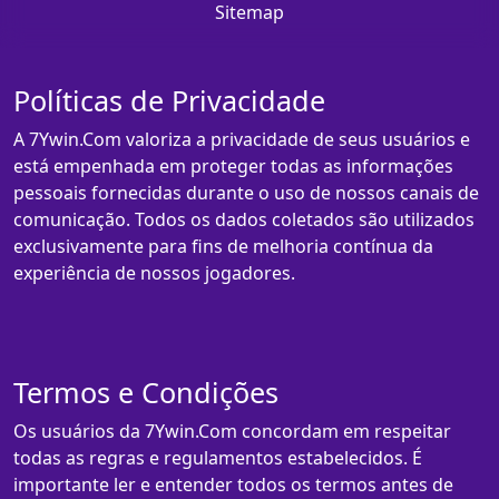
Sitemap
Políticas de Privacidade
A 7Ywin.Com valoriza a privacidade de seus usuários e
está empenhada em proteger todas as informações
pessoais fornecidas durante o uso de nossos canais de
comunicação. Todos os dados coletados são utilizados
exclusivamente para fins de melhoria contínua da
experiência de nossos jogadores.
Termos e Condições
Os usuários da 7Ywin.Com concordam em respeitar
todas as regras e regulamentos estabelecidos. É
importante ler e entender todos os termos antes de