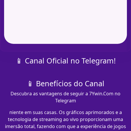
📱 Canal Oficial no Telegram!
📱 Benefícios do Canal
Descubra as vantagens de seguir a 7Ywin.Com no
Telegram
niente em suas casas. Os gráficos aprimorados e a
tecnologia de streaming ao vivo proporcionam uma
imersão total, fazendo com que a experiência de jogos