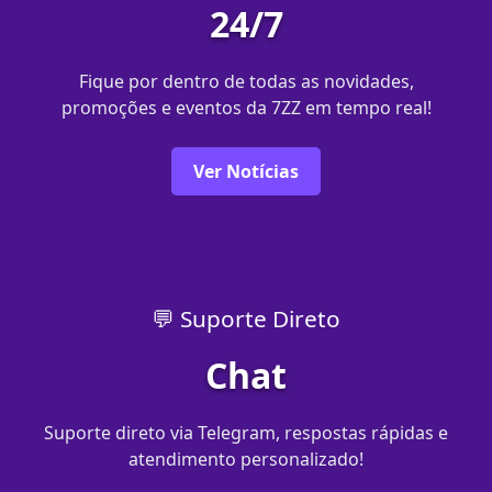
24/7
Fique por dentro de todas as novidades,
promoções e eventos da 7ZZ em tempo real!
Ver Notícias
💬 Suporte Direto
Chat
Suporte direto via Telegram, respostas rápidas e
atendimento personalizado!