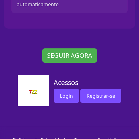
automaticamente
SEGUIR AGORA
Acessos
Login
Registrar-se