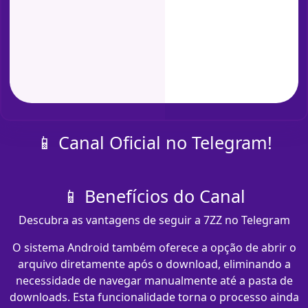
📱 Canal Oficial no Telegram!
📱 Benefícios do Canal
Descubra as vantagens de seguir a 7ZZ no Telegram
O sistema Android também oferece a opção de abrir o
arquivo diretamente após o download, eliminando a
necessidade de navegar manualmente até a pasta de
downloads. Esta funcionalidade torna o processo ainda